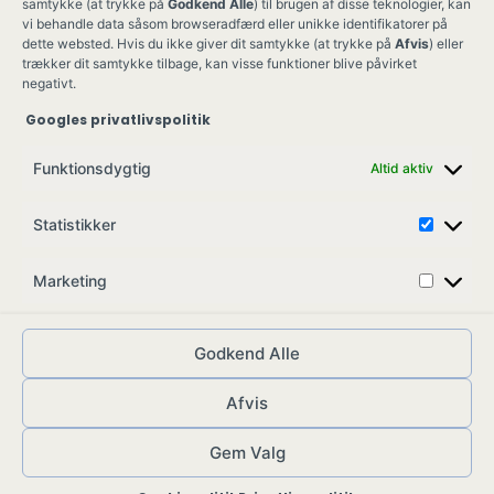
samtykke (at trykke på
Godkend Alle
) til brugen af disse teknologier, kan
vi behandle data såsom browseradfærd eller unikke identifikatorer på
dette websted. Hvis du ikke giver dit samtykke (at trykke på
Afvis
) eller
trækker dit samtykke tilbage, kan visse funktioner blive påvirket
negativt.
Googles privatlivspolitik
Ung Kult
Ko
Funktionsdygtig
Altid aktiv
Skovgade 17,
Ko
7900 Nykøbing M
Job
Statistikker
info@ungkult.dk
Sa
CVR: 41008547
Marketing
Godkend Alle
Afvis
© ungkult.dk - 2026
Allieret
– din partner i
Gem Valg
web og marketing