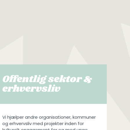
Offentlig sektor &
erhvervsliv
Vi hjælper andre organisationer, kommuner
og erhvervsliv med projekter inden for
kulturelt engagement for og med unge,