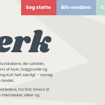
Søg støtte
Bliv medlem
C
ærk
urskabere, der udvikler,
ærs af byer, baggrunde og
Ung Kult helt særligt – nemlig
e landet.
tledere, fra first timers til
e mennesker, idéer og