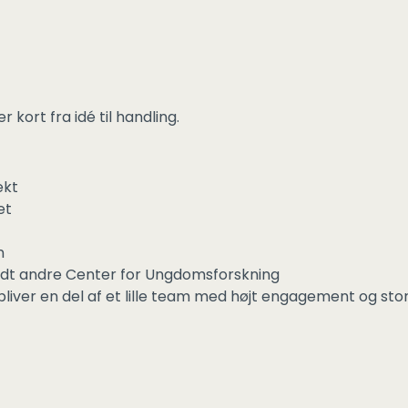
 kort fra idé til handling.
ekt
et
n
ndt andre Center for Ungdomsforskning
liver en del af et lille team med højt engagement og stor