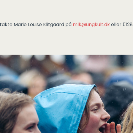
ntakte Marie Louise Klitgaard på
mlk@ungkult.dk
eller 512