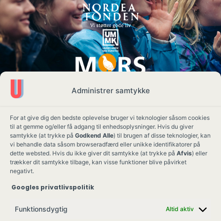
Administrer samtykke
For at give dig den bedste oplevelse bruger vi teknologier såsom cookies
til at gemme og/eller få adgang til enhedsoplysninger. Hvis du giver
samtykke (at trykke på
Godkend Alle
) til brugen af disse teknologier, kan
vi behandle data såsom browseradfærd eller unikke identifikatorer på
dette websted. Hvis du ikke giver dit samtykke (at trykke på
Afvis
) eller
trækker dit samtykke tilbage, kan visse funktioner blive påvirket
negativt.
Googles privatlivspolitik
Ung Kult
Ko
Funktionsdygtig
Altid aktiv
Skovgade 17,
Ko