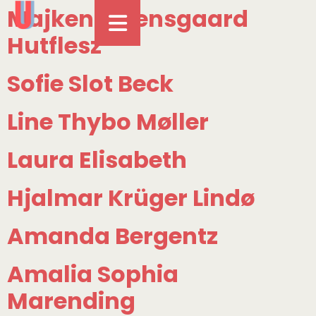
Majken Steensgaard
Hutflesz
Sofie Slot Beck
Line Thybo Møller
Laura Elisabeth
Hjalmar Krüger Lindø
Amanda Bergentz
Amalia Sophia
Marending