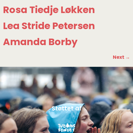
Rosa Tiedje Løkken
Lea Stride Petersen
Amanda Borby
Next
→
Støttet af