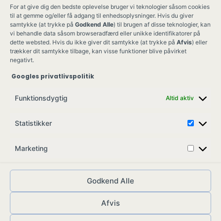
For at give dig den bedste oplevelse bruger vi teknologier såsom cookies
til at gemme og/eller få adgang til enhedsoplysninger. Hvis du giver
samtykke (at trykke på
Godkend Alle
) til brugen af disse teknologier, kan
vi behandle data såsom browseradfærd eller unikke identifikatorer på
dette websted. Hvis du ikke giver dit samtykke (at trykke på
Afvis
) eller
trækker dit samtykke tilbage, kan visse funktioner blive påvirket
negativt.
Googles privatlivspolitik
Ung Kult
Ko
Funktionsdygtig
Altid aktiv
Skovgade 17,
Ko
7900 Nykøbing M
Job
Statistikker
info@ungkult.dk
Sa
CVR: 41008547
Marketing
Godkend Alle
Afvis
© ungkult.dk - 2026
Allieret
– din partner i