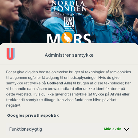
Administrer samtykke
For at give dig den bedste oplevelse bruger vi teknologier såsom cookies
til at gemme og/eller få adgang til enhedsoplysninger. Hvis du giver
samtykke (at trykke på
Godkend Alle
) til brugen af disse teknologier, kan
vi behandle data såsom browseradfærd eller unikke identifikatorer på
dette websted. Hvis du ikke giver dit samtykke (at trykke på
Afvis
) eller
trækker dit samtykke tilbage, kan visse funktioner blive påvirket
negativt.
Googles privatlivspolitik
Ung Kult
Ko
Funktionsdygtig
Altid aktiv
Skovgade 17,
Ko