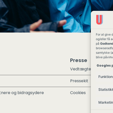
For at give 
og/eller få 
på
Godkend
browseradfær
samtykke (a
blive påvirk
Presse
Googles p
Vedtægter
Funktion
Pressekit
Statistik
nere og bidragsydere
Cookies
Marketi