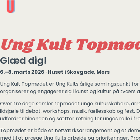
Ung Kult Topmø
Glæd dig!
6.–8. marts 2026 · Huset i Skovgade, Mors
Ung Kult Topmødet er Ung Kults årlige samlingspunkt for 
organiserer og engagerer sig i kunst og kultur på tværs a
Over tre dage samler topmødet unge kulturskabere, arr
ildsjæle til debat, workshops, musik, fællesskab og fest. De
udfordrer hinanden og sætter retning for unges rolle i fre
Topmødet er både et netværksarrangement og et demok
med til at præge Ung Kults arbejde og prioriteringer. Pr