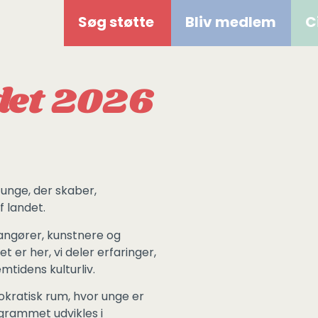
Søg støtte
Bliv medlem
C
det 2026
unge, der skaber,
f landet.
angører, kunstnere og
t er her, vi deler erfaringer,
mtidens kulturliv.
ratisk rum, hvor unge er
ogrammet udvikles i