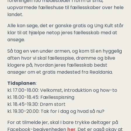
foreningen 150 mødesteder i form af små,
uopvarmede fælleshuse til fællesskaber over hele
landet.
Alle kan søge, det er ganske gratis og Ung Kult står
klar til at hjælpe netop jeres fællesskab med at
ansøge.
Så tag en ven under armen, og kom til en hyggelig
aften hvor vi skal fællesspise, drømme og blive
klogere på, hvordan jeres fællesskab bedst
ansøger om et gratis mødested fra Realdania.
Tidsplanen
:
kl. 17.00-18.00: Velkomst, introduktion og how-to
kl. 18.00-18.45: Fællesspisning
kl. 18.45-19.30: Drøm stort
kl. 19.30-20.00: Tak for i dag og hvad så nu?
For at tilmelde jer, skal I bare trykke deltager på
Facebook-begivenheden
her
. Det er også okay at