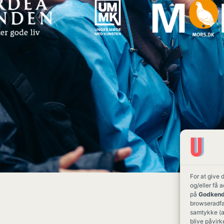
For at give 
og/eller få 
på
Godkend
browseradfær
samtykke (a
blive påvirk