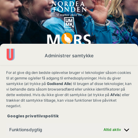
Administrer samtykke
For at give dig den bedste oplevelse bruger vi teknologier såsom cookies
til at gemme og/eller få adgang til enhedsoplysninger. Hvis du giver
samtykke (at trykke på
Godkend Alle
) til brugen af disse teknologier, kan
vi behandle data såsom browseradfærd eller unikke identifikatorer på
dette websted. Hvis du ikke giver dit samtykke (at trykke på
Afvis
) eller
trækker dit samtykke tilbage, kan visse funktioner blive påvirket
negativt.
Googles privatlivspolitik
Ung Kult
Ko
Funktionsdygtig
Altid aktiv
Skovgade 17,
Ko