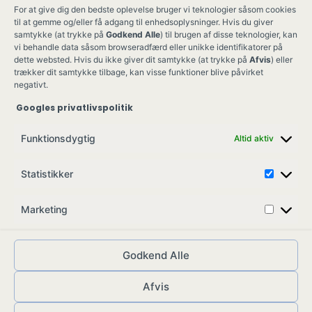
For at give dig den bedste oplevelse bruger vi teknologier såsom cookies
til at gemme og/eller få adgang til enhedsoplysninger. Hvis du giver
samtykke (at trykke på
Godkend Alle
) til brugen af disse teknologier, kan
vi behandle data såsom browseradfærd eller unikke identifikatorer på
dette websted. Hvis du ikke giver dit samtykke (at trykke på
Afvis
) eller
trækker dit samtykke tilbage, kan visse funktioner blive påvirket
negativt.
Googles privatlivspolitik
Ung Kult
Ko
Funktionsdygtig
Altid aktiv
Skovgade 17,
Ko
7900 Nykøbing M
Job
Statistikker
info@ungkult.dk
Sa
CVR: 41008547
Marketing
Godkend Alle
Afvis
© ungkult.dk - 2026
Allieret
– din partner i