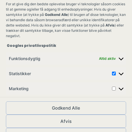
For at give dig den bedste oplevelse bruger vi teknologier såsom cookies
til at gemme og/eller få adgang til enhedsoplysninger. Hvis du giver
samtykke (at trykke på
Godkend Alle
) til brugen af disse teknologier, kan
vi behandle data såsom browseradfærd eller unikke identifikatorer på
dette websted. Hvis du ikke giver dit samtykke (at trykke på
Afvis
) eller
trækker dit samtykke tilbage, kan visse funktioner blive påvirket
negativt.
Googles privatlivspolitik
Ung Kult
Ko
Funktionsdygtig
Altid aktiv
Skovgade 17,
Ko
7900 Nykøbing M
Job
Statistikker
info@ungkult.dk
Sa
CVR: 41008547
Marketing
Godkend Alle
Afvis
© ungkult.dk - 2026
Allieret
– din partner i