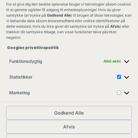
For at give dig den bedste oplevelse bruger vi teknologier såsom cookies
til at gemme og/eller få adgang til enhedsoplysninger. Hvis du giver
samtykke (at trykke på
Godkend Alle
) til brugen af disse teknologier, kan
vi behandle data såsom browseradfærd eller unikke identifikatorer på
dette websted. Hvis du ikke giver dit samtykke (at trykke på
Afvis
) eller
trækker dit samtykke tilbage, kan visse funktioner blive påvirket
negativt.
Googles privatlivspolitik
Ung Kult
Ko
Funktionsdygtig
Altid aktiv
Skovgade 17,
Ko
7900 Nykøbing M
Job
Statistikker
info@ungkult.dk
Sa
CVR: 41008547
Marketing
Godkend Alle
Afvis
© ungkult.dk - 2026
Allieret
– din partner i