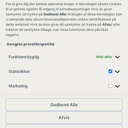
For at give dig den bedste oplevelse bruger vi teknologier såsom cookies
til at gemme og/eller få adgang til enhedsoplysninger. Hvis du giver
samtykke (at trykke på
Godkend Alle
) til brugen af disse teknologier, kan
vi behandle data såsom browseradfærd eller unikke identifikatorer på
dette websted. Hvis du ikke giver dit samtykke (at trykke på
Afvis
) eller
trækker dit samtykke tilbage, kan visse funktioner blive påvirket
negativt.
Googles privatlivspolitik
Ung Kult
Ko
Funktionsdygtig
Altid aktiv
Skovgade 17,
Ko
7900 Nykøbing M
Job
Statistikker
info@ungkult.dk
Sa
CVR: 41008547
Marketing
Godkend Alle
Afvis
© ungkult.dk - 2026
Allieret
– din partner i