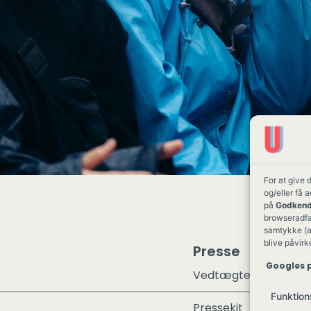
For at give 
og/eller få 
på
Godkend
browseradfær
samtykke (a
blive påvirk
Presse
Googles p
Vedtægter
Funktion
Pressekit