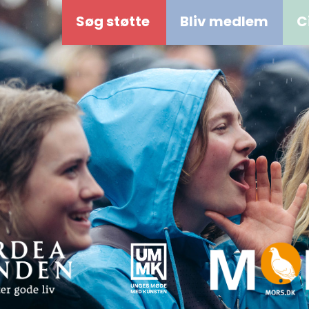
Søg støtte
Bliv medlem
C