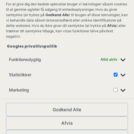
For at give dig den bedste oplevelse bruger vi teknologier såsom cookies
til at gemme og/eller få adgang til enhedsoplysninger. Hvis du giver
samtykke (at trykke på
Godkend Alle
) til brugen af disse teknologier, kan
vi behandle data såsom browseradfærd eller unikke identifikatorer på
dette websted. Hvis du ikke giver dit samtykke (at trykke på
Afvis
) eller
trækker dit samtykke tilbage, kan visse funktioner blive påvirket
negativt.
Googles privatlivspolitik
Ung Kult
Ko
Funktionsdygtig
Altid aktiv
Skovgade 17,
Ko
7900 Nykøbing M
Job
Statistikker
info@ungkult.dk
Sa
CVR: 41008547
Marketing
Godkend Alle
Afvis
© ungkult.dk - 2026
Allieret
– din partner i