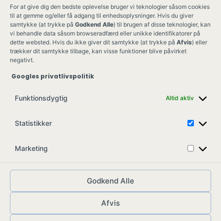
For at give dig den bedste oplevelse bruger vi teknologier såsom cookies
til at gemme og/eller få adgang til enhedsoplysninger. Hvis du giver
samtykke (at trykke på
Godkend Alle
) til brugen af disse teknologier, kan
vi behandle data såsom browseradfærd eller unikke identifikatorer på
dette websted. Hvis du ikke giver dit samtykke (at trykke på
Afvis
) eller
trækker dit samtykke tilbage, kan visse funktioner blive påvirket
negativt.
Googles privatlivspolitik
Ung Kult
Ko
Funktionsdygtig
Altid aktiv
Skovgade 17,
Ko
7900 Nykøbing M
Job
Statistikker
info@ungkult.dk
Sa
CVR: 41008547
Marketing
Godkend Alle
Afvis
© ungkult.dk - 2026
Allieret
– din partner i