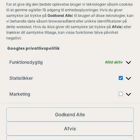
For at give dig den bedste oplevelse bruger vi teknologier såsom cookies
til at gemme og/eller få adgang til enhedsoplysninger. Hvis du giver
samtykke (at trykke på
Godkend Alle
) til brugen af disse teknologier, kan
vi behandle data såsom browseradfærd eller unikke identifikatorer på
dette websted. Hvis du ikke giver dit samtykke (at trykke på
Afvis
) eller
trækker dit samtykke tilbage, kan visse funktioner blive påvirket
negativt.
Googles privatlivspolitik
Ung Kult
Ko
Funktionsdygtig
Altid aktiv
Skovgade 17,
Ko
7900 Nykøbing M
Job
Statistikker
info@ungkult.dk
Sa
CVR: 41008547
Marketing
Godkend Alle
Afvis
© ungkult.dk - 2026
Allieret
– din partner i