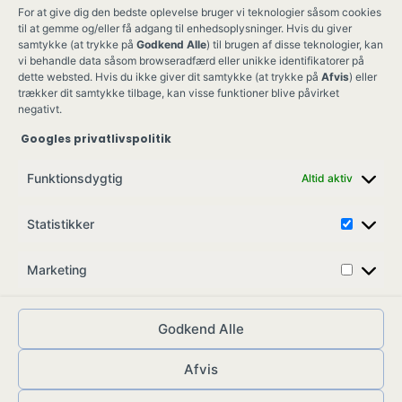
For at give dig den bedste oplevelse bruger vi teknologier såsom cookies
til at gemme og/eller få adgang til enhedsoplysninger. Hvis du giver
samtykke (at trykke på
Godkend Alle
) til brugen af disse teknologier, kan
vi behandle data såsom browseradfærd eller unikke identifikatorer på
dette websted. Hvis du ikke giver dit samtykke (at trykke på
Afvis
) eller
trækker dit samtykke tilbage, kan visse funktioner blive påvirket
negativt.
Googles privatlivspolitik
Ung Kult
Ko
Funktionsdygtig
Altid aktiv
Skovgade 17,
Ko
7900 Nykøbing M
Job
Statistikker
info@ungkult.dk
Sa
CVR: 41008547
Marketing
Godkend Alle
Afvis
© ungkult.dk - 2026
Allieret
– din partner i