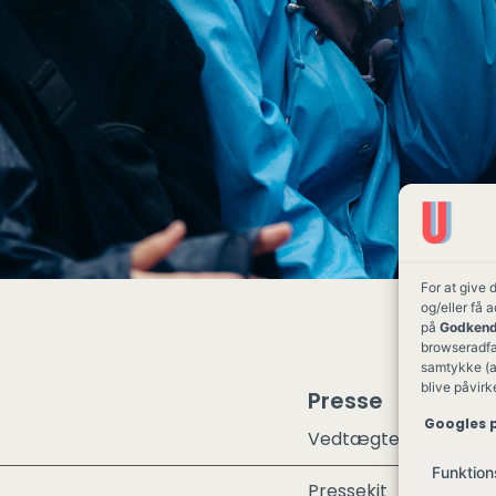
For at give 
og/eller få 
på
Godkend
browseradfær
samtykke (a
blive påvirk
Presse
Googles p
Vedtægter
Funktion
Pressekit