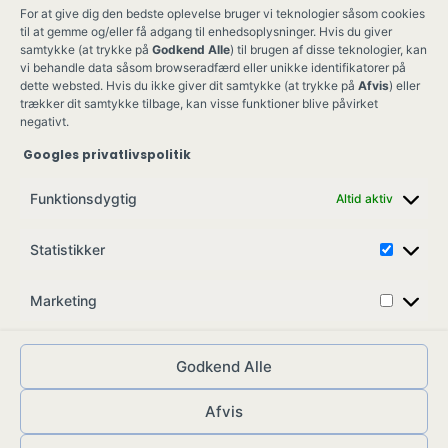
For at give dig den bedste oplevelse bruger vi teknologier såsom cookies
til at gemme og/eller få adgang til enhedsoplysninger. Hvis du giver
samtykke (at trykke på
Godkend Alle
) til brugen af disse teknologier, kan
vi behandle data såsom browseradfærd eller unikke identifikatorer på
dette websted. Hvis du ikke giver dit samtykke (at trykke på
Afvis
) eller
trækker dit samtykke tilbage, kan visse funktioner blive påvirket
negativt.
Googles privatlivspolitik
Ung Kult
Ko
Funktionsdygtig
Altid aktiv
Skovgade 17,
Ko
7900 Nykøbing M
Job
Statistikker
info@ungkult.dk
Sa
CVR: 41008547
Marketing
Godkend Alle
Afvis
© ungkult.dk - 2026
Allieret
– din partner i