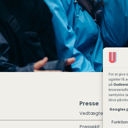
For at give 
og/eller få 
på
Godkend
browseradfær
samtykke (a
blive påvirk
Presse
Googles p
Vedtægter
Funktion
Pressekit