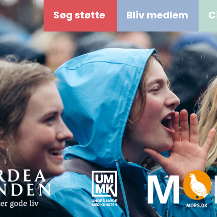
Søg støtte
Bliv medlem
C