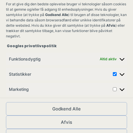
For at give dig den bedste oplevelse bruger vi teknologier såsom cookies
til at gemme og/eller få adgang til enhedsoplysninger. Hvis du giver
samtykke (at trykke på
Godkend Alle
) til brugen af disse teknologier, kan
vi behandle data såsom browseradfærd eller unikke identifikatorer på
dette websted. Hvis du ikke giver dit samtykke (at trykke på
Afvis
) eller
trækker dit samtykke tilbage, kan visse funktioner blive påvirket
negativt.
Googles privatlivspolitik
Ung Kult
Ko
Funktionsdygtig
Altid aktiv
Skovgade 17,
Ko
7900 Nykøbing M
Job
Statistikker
info@ungkult.dk
Sa
CVR: 41008547
Marketing
Godkend Alle
Afvis
© ungkult.dk - 2026
Allieret
– din partner i