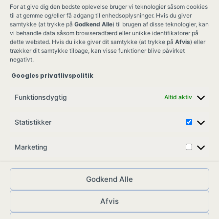
For at give dig den bedste oplevelse bruger vi teknologier såsom cookies
til at gemme og/eller få adgang til enhedsoplysninger. Hvis du giver
samtykke (at trykke på
Godkend Alle
) til brugen af disse teknologier, kan
vi behandle data såsom browseradfærd eller unikke identifikatorer på
dette websted. Hvis du ikke giver dit samtykke (at trykke på
Afvis
) eller
trækker dit samtykke tilbage, kan visse funktioner blive påvirket
negativt.
Googles privatlivspolitik
Ung Kult
Ko
Funktionsdygtig
Altid aktiv
Skovgade 17,
Ko
7900 Nykøbing M
Job
Statistikker
info@ungkult.dk
Sa
CVR: 41008547
Marketing
Godkend Alle
Afvis
© ungkult.dk - 2026
Allieret
– din partner i