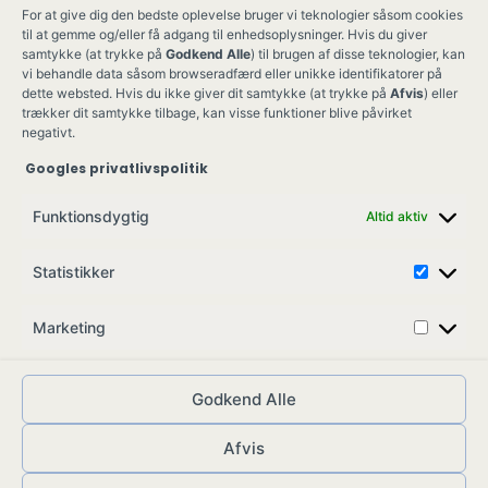
For at give dig den bedste oplevelse bruger vi teknologier såsom cookies
til at gemme og/eller få adgang til enhedsoplysninger. Hvis du giver
samtykke (at trykke på
Godkend Alle
) til brugen af disse teknologier, kan
vi behandle data såsom browseradfærd eller unikke identifikatorer på
dette websted. Hvis du ikke giver dit samtykke (at trykke på
Afvis
) eller
trækker dit samtykke tilbage, kan visse funktioner blive påvirket
negativt.
Googles privatlivspolitik
Ung Kult
Ko
Funktionsdygtig
Altid aktiv
Skovgade 17,
Ko
7900 Nykøbing M
Job
Statistikker
info@ungkult.dk
Sa
CVR: 41008547
Marketing
Godkend Alle
Afvis
© ungkult.dk - 2026
Allieret
– din partner i