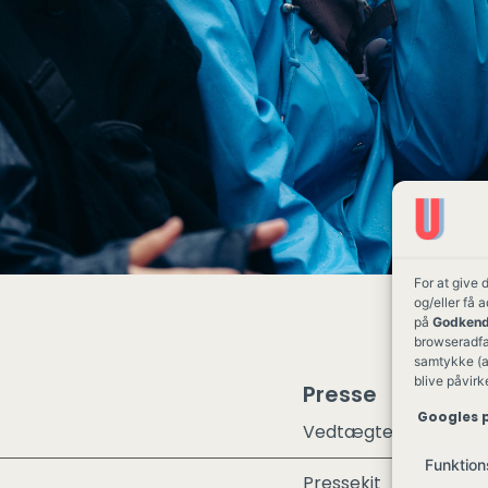
For at give 
og/eller få 
på
Godkend
browseradfær
samtykke (a
blive påvirk
Presse
Googles p
Vedtægter
Funktion
Pressekit