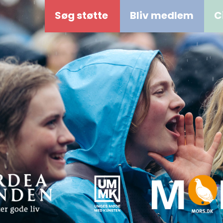
Søg støtte
Bliv medlem
C