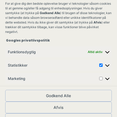
For at give dig den bedste oplevelse bruger vi teknologier såsom cookies
til at gemme og/eller få adgang til enhedsoplysninger. Hvis du giver
samtykke (at trykke på
Godkend Alle
) til brugen af disse teknologier, kan
vi behandle data såsom browseradfærd eller unikke identifikatorer på
dette websted. Hvis du ikke giver dit samtykke (at trykke på
Afvis
) eller
trækker dit samtykke tilbage, kan visse funktioner blive påvirket
negativt.
Googles privatlivspolitik
Ung Kult
Ko
Funktionsdygtig
Altid aktiv
Skovgade 17,
Ko
7900 Nykøbing M
Job
Statistikker
info@ungkult.dk
Sa
CVR: 41008547
Marketing
Godkend Alle
Afvis
© ungkult.dk - 2026
Allieret
– din partner i