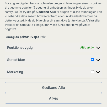
For at give dig den bedste oplevelse bruger vi teknologier såsom cookies
til at gemme og/eller få adgang til enhedsoplysninger. Hvis du giver
samtykke (at trykke på
Godkend Alle
) til brugen af disse teknologier, kan
vi behandle data såsom browseradfærd eller unikke identifikatorer på
dette websted. Hvis du ikke giver dit samtykke (at trykke på
Afvis
) eller
trækker dit samtykke tilbage, kan visse funktioner blive påvirket
negativt.
Googles privatlivspolitik
Ung Kult
Ko
Funktionsdygtig
Altid aktiv
Skovgade 17,
Ko
7900 Nykøbing M
Job
Statistikker
info@ungkult.dk
Sa
CVR: 41008547
Marketing
Godkend Alle
Afvis
© ungkult.dk - 2026
Allieret
– din partner i