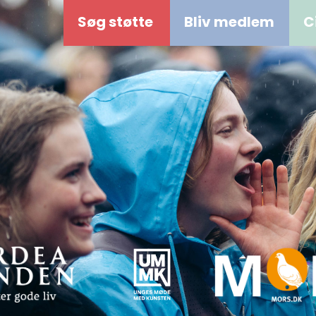
Søg støtte
Bliv medlem
C