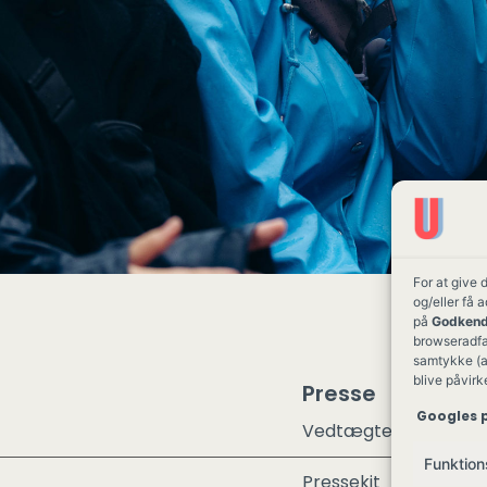
For at give 
og/eller få 
på
Godkend
browseradfær
samtykke (a
blive påvirk
Presse
Googles p
Vedtægter
Funktion
Pressekit