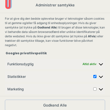
Administrer samtykke
For at give dig den bedste oplevelse bruger vi teknologier såsom cookies
til at gemme og/eller få adgang til enhedsoplysninger. Hvis du giver
samtykke (at trykke på
Godkend Alle
) til brugen af disse teknologier, kan
vi behandle data såsom browseradfærd eller unikke identifikatorer på
dette websted. Hvis du ikke giver dit samtykke (at trykke på
Afvis
) eller
trækker dit samtykke tilbage, kan visse funktioner blive påvirket
negativt.
Googles privatlivspolitik
Ung Kult
Ko
Funktionsdygtig
Altid aktiv
Skovgade 17,
Ko
7900 Nykøbing M
Job
Statistikker
info@ungkult.dk
Sa
CVR: 41008547
Marketing
Godkend Alle