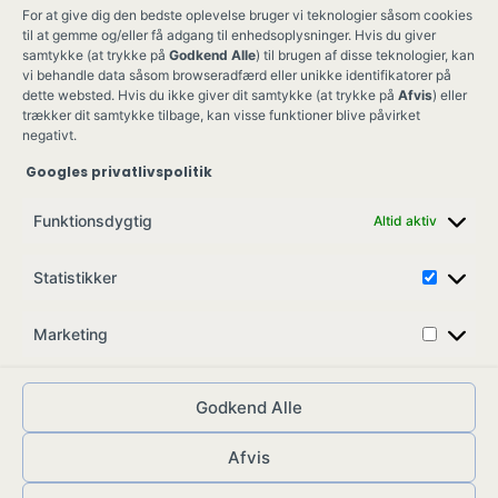
For at give dig den bedste oplevelse bruger vi teknologier såsom cookies
til at gemme og/eller få adgang til enhedsoplysninger. Hvis du giver
samtykke (at trykke på
Godkend Alle
) til brugen af disse teknologier, kan
vi behandle data såsom browseradfærd eller unikke identifikatorer på
dette websted. Hvis du ikke giver dit samtykke (at trykke på
Afvis
) eller
trækker dit samtykke tilbage, kan visse funktioner blive påvirket
negativt.
Googles privatlivspolitik
Ung Kult
Ko
Funktionsdygtig
Altid aktiv
Skovgade 17,
Ko
7900 Nykøbing M
Job
Statistikker
info@ungkult.dk
Sa
CVR: 41008547
Marketing
Godkend Alle
Afvis
© ungkult.dk - 2026
Allieret
– din partner i