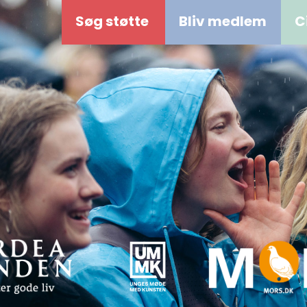
Søg støtte
Bliv medlem
C