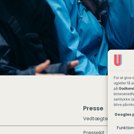
For at give 
og/eller få 
på
Godkend
browseradfær
samtykke (a
blive påvirk
Presse
Googles p
Vedtægter
Funktion
Pressekit