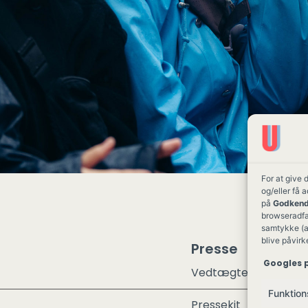
For at give 
og/eller få 
på
Godkend
browseradfær
samtykke (a
blive påvirk
Presse
Googles p
Vedtægter
Funktion
Pressekit