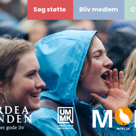
Søg støtte
Bliv medlem
C