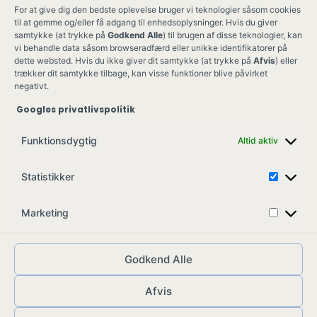
For at give dig den bedste oplevelse bruger vi teknologier såsom cookies
til at gemme og/eller få adgang til enhedsoplysninger. Hvis du giver
samtykke (at trykke på
Godkend Alle
) til brugen af disse teknologier, kan
vi behandle data såsom browseradfærd eller unikke identifikatorer på
dette websted. Hvis du ikke giver dit samtykke (at trykke på
Afvis
) eller
trækker dit samtykke tilbage, kan visse funktioner blive påvirket
negativt.
Googles privatlivspolitik
Ung Kult
Ko
Funktionsdygtig
Altid aktiv
Skovgade 17,
Ko
7900 Nykøbing M
Job
Statistikker
info@ungkult.dk
Sa
CVR: 41008547
Marketing
Godkend Alle
Afvis
© ungkult.dk - 2026
Allieret
– din partner i