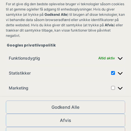
For at give dig den bedste oplevelse bruger vi teknologier såsom cookies
til at gemme og/eller få adgang til enhedsoplysninger. Hvis du giver
samtykke (at trykke på
Godkend Alle
) til brugen af disse teknologier, kan
vi behandle data såsom browseradfærd eller unikke identifikatorer på
dette websted. Hvis du ikke giver dit samtykke (at trykke på
Afvis
) eller
trækker dit samtykke tilbage, kan visse funktioner blive påvirket
negativt.
Googles privatlivspolitik
Ung Kult
Ko
Funktionsdygtig
Altid aktiv
Skovgade 17,
Ko
7900 Nykøbing M
Job
Statistikker
info@ungkult.dk
Sa
CVR: 41008547
Marketing
Godkend Alle
Afvis
© ungkult.dk - 2026
Allieret
– din partner i