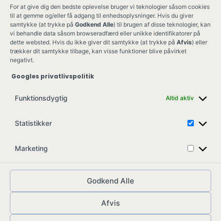
For at give dig den bedste oplevelse bruger vi teknologier såsom cookies
til at gemme og/eller få adgang til enhedsoplysninger. Hvis du giver
samtykke (at trykke på
Godkend Alle
) til brugen af disse teknologier, kan
vi behandle data såsom browseradfærd eller unikke identifikatorer på
dette websted. Hvis du ikke giver dit samtykke (at trykke på
Afvis
) eller
trækker dit samtykke tilbage, kan visse funktioner blive påvirket
negativt.
Googles privatlivspolitik
Ung Kult
Ko
Funktionsdygtig
Altid aktiv
Skovgade 17,
Ko
7900 Nykøbing M
Job
Statistikker
info@ungkult.dk
Sa
CVR: 41008547
Marketing
Godkend Alle
Afvis
© ungkult.dk - 2026
Allieret
– din partner i