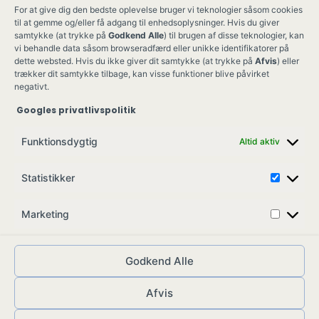
For at give dig den bedste oplevelse bruger vi teknologier såsom cookies
til at gemme og/eller få adgang til enhedsoplysninger. Hvis du giver
samtykke (at trykke på
Godkend Alle
) til brugen af disse teknologier, kan
vi behandle data såsom browseradfærd eller unikke identifikatorer på
dette websted. Hvis du ikke giver dit samtykke (at trykke på
Afvis
) eller
trækker dit samtykke tilbage, kan visse funktioner blive påvirket
negativt.
Googles privatlivspolitik
Ung Kult
Ko
Funktionsdygtig
Altid aktiv
Skovgade 17,
Ko
7900 Nykøbing M
Job
Statistikker
info@ungkult.dk
Sa
CVR: 41008547
Marketing
Godkend Alle
Afvis
© ungkult.dk - 2026
Allieret
– din partner i