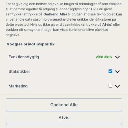
For at give dig den bedste oplevelse bruger vi teknologier såsom cookies
til at gemme og/eller få adgang til enhedsoplysninger. Hvis du giver
samtykke (at trykke på
Godkend Alle
) til brugen af disse teknologier, kan
vi behandle data såsom browseradfærd eller unikke identifikatorer på
dette websted. Hvis du ikke giver dit samtykke (at trykke på
Afvis
) eller
trækker dit samtykke tilbage, kan visse funktioner blive påvirket
negativt.
Googles privatlivspolitik
Ung Kult
Ko
Funktionsdygtig
Altid aktiv
Skovgade 17,
Ko
7900 Nykøbing M
Job
Statistikker
info@ungkult.dk
Sa
CVR: 41008547
Marketing
Godkend Alle
Afvis
© ungkult.dk - 2026
Allieret
– din partner i