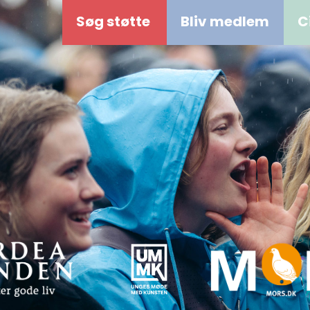
Søg støtte
Bliv medlem
C