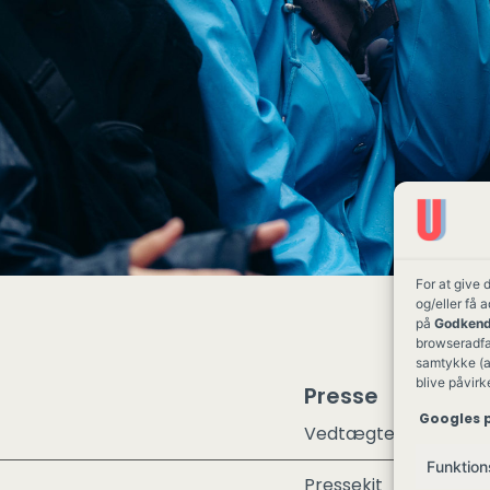
For at give 
og/eller få 
på
Godkend
browseradfær
samtykke (a
blive påvirk
Presse
Googles p
Vedtægter
Funktion
Pressekit