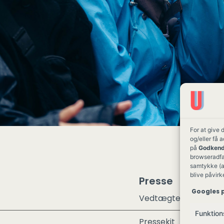
For at give 
og/eller få 
på
Godkend
browseradfær
samtykke (a
blive påvirk
Presse
Googles p
Vedtægter
Funktion
Pressekit