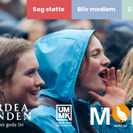
Søg støtte
Bliv medlem
C