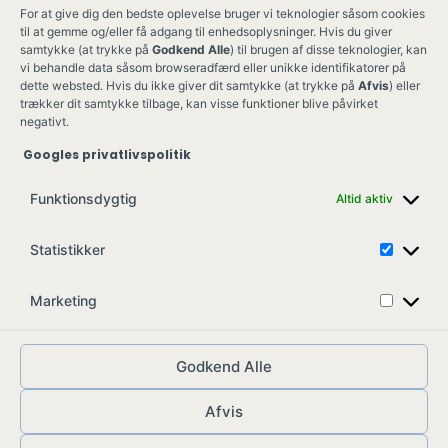
For at give dig den bedste oplevelse bruger vi teknologier såsom cookies
til at gemme og/eller få adgang til enhedsoplysninger. Hvis du giver
samtykke (at trykke på
Godkend Alle
) til brugen af disse teknologier, kan
vi behandle data såsom browseradfærd eller unikke identifikatorer på
dette websted. Hvis du ikke giver dit samtykke (at trykke på
Afvis
) eller
trækker dit samtykke tilbage, kan visse funktioner blive påvirket
negativt.
Googles privatlivspolitik
Ung Kult
Ko
Funktionsdygtig
Altid aktiv
Skovgade 17,
Ko
7900 Nykøbing M
Job
Statistikker
info@ungkult.dk
Sa
CVR: 41008547
Marketing
Godkend Alle
Afvis
© ungkult.dk - 2026
Allieret
– din partner i